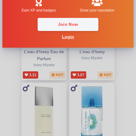
Earn XP and badges
Grow your reputation
Join Now
Login
L'eau d'Issey Eau de
L'eau d'Issey
Parfum
Issey Miyake
Issey Miyake
3.31
HOT
3.07
HOT