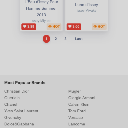
L'Eau d'Issey Pour
Lune d’Issey
Homme Summer
Issey Miyake
2013
Issey Miyake
3.89
HOT
3.00
HOT
1
2
3
Last
Most Popular Brands
Christian Dior
Mugler
Guerlain
Giorgio Armani
Chanel
Calvin Klein
Yves Saint Laurent
Tom Ford
Givenchy
Versace
Dolce&Gabbana
Lancome