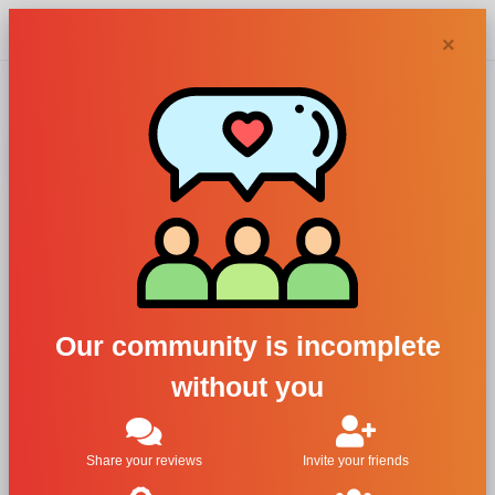
Chypra
×
Issey Miyake
perfumes and
colognes
Our community is incomplete
without you
Filters
1
2
3
Last
Share your reviews
Invite your friends