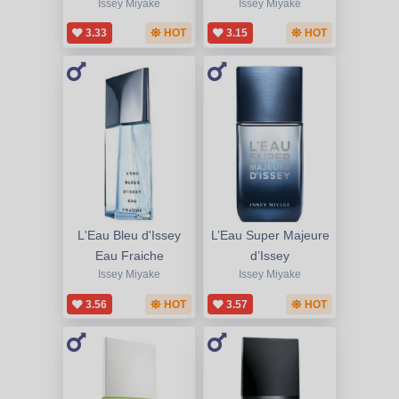
Issey Miyake
Issey Miyake
3.33
HOT
3.15
HOT
L'Eau Bleu d'Issey
L’Eau Super Majeure
Eau Fraiche
d’Issey
Issey Miyake
Issey Miyake
3.56
HOT
3.57
HOT