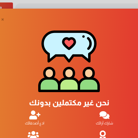
×
عطور و روائح rc
1
نحن غير مكتملين بدونك
شارك آرائك
ادع أصدقائك