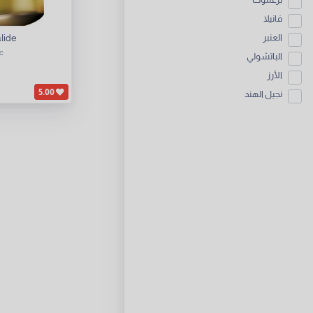
فانيلا
lide
العنبر
c
الباتشولي
الأرز
5.00
نجيل الهند