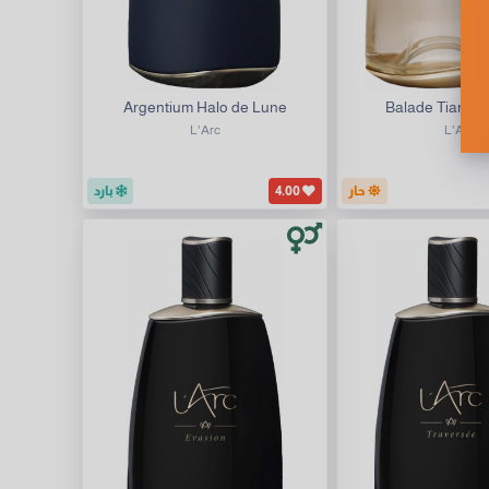
Argentium Halo de Lune
Balade Tiare de
L'Arc
L'Arc
حار
4.00
بارد