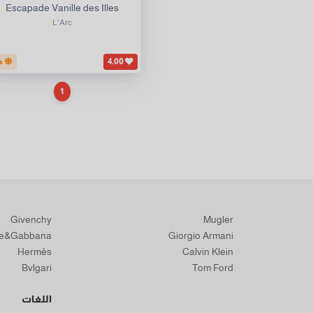
Escapade Vanille des Illes
L'Arc
4.00
ح
1
Givenchy
Mugler
ce&Gabbana
Giorgio Armani
Hermès
Calvin Klein
Bvlgari
Tom Ford
اللغات