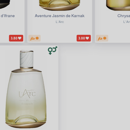
d'Ifrane
Aventure Jasmin de Karnak
Chrysa
L'Arc
L'Ar
حار
3.00
حار
3.80