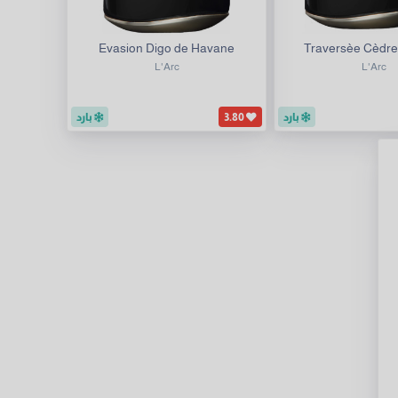
Evasion Digo de Havane
Traversèe Cèdre 
L'Arc
L'Arc
بارد
3.80
بارد