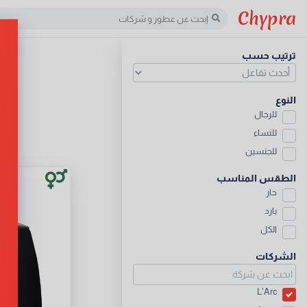
Chypra
ترتيب حسب
النوع
للرجال
للنساء
للجنسين
الطقس المناسب
حار
بارد
الكل
الشركات
L'Arc